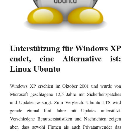
i
f
f
e
e
r
f
f
ö
ö
d
n
n
f
f
i
e
e
f
f
n
t
t
n
n
n
)
)
e
e
e
t
t
u
)
)
e
m
F
e
Unterstützung für Windows XP
n
s
t
endet, eine Alternative ist:
e
r
Linux Ubuntu
g
e
ö
f
f
n
Windows XP erschien im Oktober 2001 und wurde von
e
t
Microsoft geschlagene 12,5 Jahre mit Sicherheitspatches
)
und Updates versorgt. Zum Vergleich: Ubuntu LTS wird
gerade einmal fünf Jahre mit Updates unterstützt.
Verschiedene Benutzerstatistiken und Nachrichten zeigen
aber, dass sowohl Firmen als auch Privatanwender das