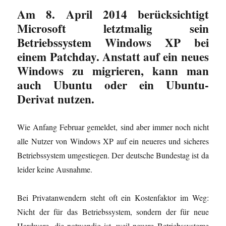
n
-
n
n
i
i
Am 8. April 2014 berücksichtigt
s
M
e
e
n
n
t
a
u
u
n
n
e
i
e
e
e
e
Microsoft letztmalig sein
r
l
m
m
u
u
g
z
F
F
e
e
Betriebssystem Windows XP bei
e
u
e
e
m
m
ö
s
n
n
F
F
einem Patchday. Anstatt auf ein neues
f
e
s
s
e
e
f
n
t
t
n
n
Windows zu migrieren, kann man
n
d
e
e
s
s
e
e
r
r
t
t
auch Ubuntu oder ein Ubuntu-
t
n
g
g
e
e
)
(
e
e
r
r
Derivat nutzen.
W
ö
ö
g
g
i
f
f
e
e
r
f
f
ö
ö
d
n
n
f
f
i
e
e
f
f
Wie Anfang Februar gemeldet, sind aber immer noch nicht
n
t
t
n
n
n
)
)
e
e
alle Nutzer von Windows XP auf ein neueres und sicheres
e
t
t
u
)
)
Betriebssystem umgestiegen. Der deutsche Bundestag ist da
e
m
F
leider keine Ausnahme.
e
n
s
t
Bei Privatanwendern steht oft ein Kostenfaktor im Weg:
e
r
Nicht der für das Betriebssystem, sondern der für neue
g
e
Hardware, die notwendig ist, weil neuere Betriebssysteme