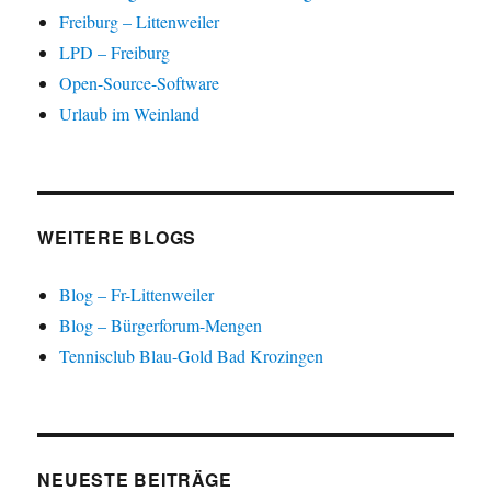
F
Freiburg – Littenweiler
e
n
s
LPD – Freiburg
t
e
Open-Source-Software
r
g
Urlaub im Weinland
e
ö
f
f
n
e
t
)
WEITERE BLOGS
Blog – Fr-Littenweiler
Blog – Bürgerforum-Mengen
Tennisclub Blau-Gold Bad Krozingen
NEUESTE BEITRÄGE