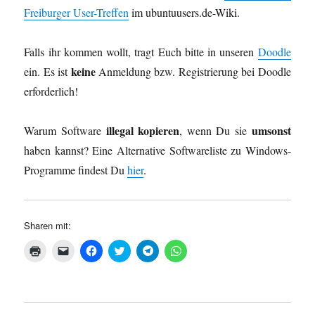
Freiburger User-Treffen
im ubuntuusers.de-Wiki.
Falls ihr kommen wollt, tragt Euch bitte in unseren
Doodle
keine
ein. Es ist
Anmeldung bzw. Registrierung bei Doodle
erforderlich!
illegal kopieren
umsonst
Warum Software
, wenn Du sie
haben kannst? Eine Alternative Softwareliste zu Windows-
Programme findest Du
hier
.
Sharen mit:
K
K
K
K
K
K
l
l
l
l
l
l
i
i
i
i
i
i
c
c
c
c
c
c
k
k
k
k
k
k
e
e
,
,
e
e
n
n
u
u
n
n
z
,
m
m
,
,