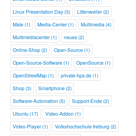
Linux Presentation Day
(3)
Littenweiler
(2)
Mate
(1)
Media-Center
(1)
Multimedia
(4)
Multimediacenter
(1)
neues
(2)
Online-Shop
(2)
Open-Source
(1)
Open-Source-Software
(1)
OpenSource
(1)
OpenStreetMap
(1)
private-hps.de
(1)
Shop
(3)
Smartphone
(2)
Software-Automation
(5)
Support-Ende
(2)
Ubuntu
(17)
Video-Addon
(1)
Video-Player
(1)
Volkshochschule freiburg
(2)