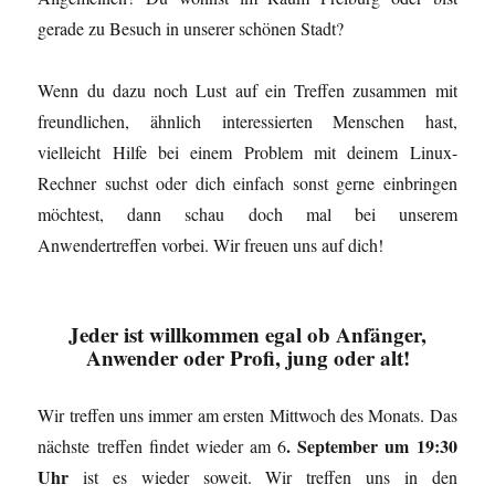
e
r
gerade zu Besuch in unserer schönen Stadt?
g
e
ö
f
Wenn du dazu noch Lust auf ein Treffen zusammen mit
f
n
freundlichen, ähnlich interessierten Menschen hast,
e
t
vielleicht Hilfe bei einem Problem mit deinem Linux-
)
Rechner suchst oder dich einfach sonst gerne einbringen
möchtest, dann schau doch mal bei unserem
Anwendertreffen vorbei. Wir freuen uns auf dich!
Jeder ist willkommen
egal ob Anfänger,
Anwender oder Profi, jung oder alt!
Wir treffen uns immer am ersten Mittwoch des Monats. Das
. September um 19:30
nächste treffen findet wieder am 6
Uhr
ist es wieder soweit. Wir treffen uns in den