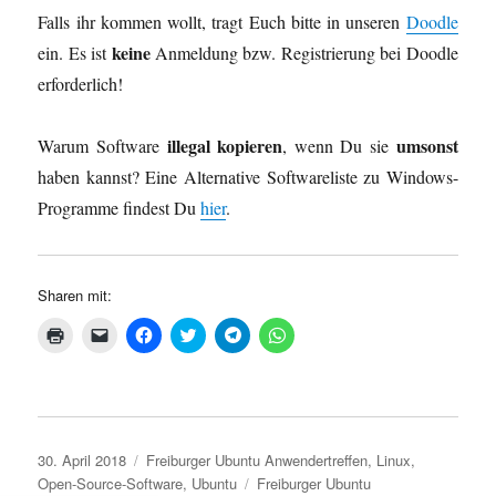
Falls ihr kommen wollt, tragt Euch bitte in unseren
Doodle
keine
ein. Es ist
Anmeldung bzw. Registrierung bei Doodle
erforderlich!
illegal kopieren
umsonst
Warum Software
, wenn Du sie
haben kannst? Eine Alternative Softwareliste zu Windows-
Programme findest Du
hier
.
Sharen mit:
K
K
K
K
K
K
l
l
l
l
l
l
i
i
i
i
i
i
c
c
c
c
c
c
k
k
k
k
k
k
e
e
,
,
e
e
n
n
u
u
n
n
z
,
m
m
,
,
u
u
a
ü
u
u
Veröffentlicht
Kategorien
30. April 2018
Freiburger Ubuntu Anwendertreffen
,
Linux
,
m
m
u
b
m
m
A
e
f
e
a
a
am
Schlagwörter
Open-Source-Software
,
Ubuntu
Freiburger Ubuntu
u
i
F
r
u
u