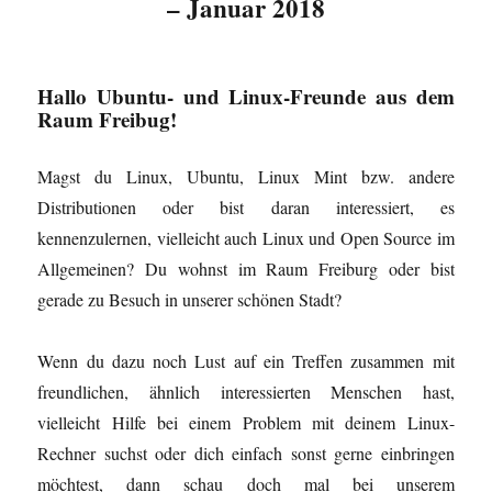
– Januar 2018
t
n
g
g
e
e
)
(
e
e
r
r
W
ö
ö
g
g
i
f
f
e
e
r
f
f
ö
ö
d
n
n
f
f
i
e
e
f
f
Hallo Ubuntu- und Linux-Freunde aus dem
n
t
t
n
n
Raum Freibug!
n
)
)
e
e
e
t
t
u
)
)
e
m
Magst du Linux, Ubuntu, Linux Mint bzw. andere
F
e
Distributionen oder bist daran interessiert, es
n
s
kennenzulernen, vielleicht auch Linux und Open Source im
t
e
Allgemeinen? Du wohnst im Raum Freiburg oder bist
r
g
gerade zu Besuch in unserer schönen Stadt?
e
ö
f
f
Wenn du dazu noch Lust auf ein Treffen zusammen mit
n
e
t
freundlichen, ähnlich interessierten Menschen hast,
)
vielleicht Hilfe bei einem Problem mit deinem Linux-
Rechner suchst oder dich einfach sonst gerne einbringen
möchtest, dann schau doch mal bei unserem