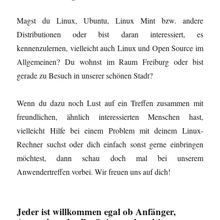
n
t
t
n
n
n
)
)
e
e
e
t
t
Magst du Linux, Ubuntu, Linux Mint bzw. andere
u
)
)
e
Distributionen oder bist daran interessiert, es
m
F
kennenzulernen, vielleicht auch Linux und Open Source im
e
n
Allgemeinen? Du wohnst im Raum Freiburg oder bist
s
t
gerade zu Besuch in unserer schönen Stadt?
e
r
g
e
ö
Wenn du dazu noch Lust auf ein Treffen zusammen mit
f
f
freundlichen, ähnlich interessierten Menschen hast,
n
e
vielleicht Hilfe bei einem Problem mit deinem Linux-
t
)
Rechner suchst oder dich einfach sonst gerne einbringen
möchtest, dann schau doch mal bei unserem
Anwendertreffen vorbei. Wir freuen uns auf dich!
Jeder ist willkommen
egal ob Anfänger,