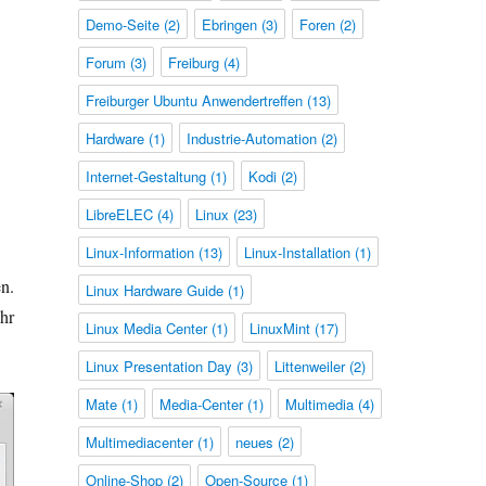
Demo-Seite
(2)
Ebringen
(3)
Foren
(2)
Forum
(3)
Freiburg
(4)
Freiburger Ubuntu Anwendertreffen
(13)
Hardware
(1)
Industrie-Automation
(2)
Internet-Gestaltung
(1)
Kodi
(2)
LibreELEC
(4)
Linux
(23)
Linux-Information
(13)
Linux-Installation
(1)
n.
Linux Hardware Guide
(1)
hr
Linux Media Center
(1)
LinuxMint
(17)
Linux Presentation Day
(3)
Littenweiler
(2)
Mate
(1)
Media-Center
(1)
Multimedia
(4)
Multimediacenter
(1)
neues
(2)
Online-Shop
(2)
Open-Source
(1)