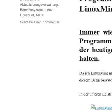
Aktualisierungsverwaltung
,
LinuxMi
Betriebssystem
,
Linux
,
LinuxMint
,
Mate
zu
Schreibe einen Kommentar
Aktualisierungsverwaltung
Immer wie
Programme 
der heutige
halten.
Da ich LinuxMint mi
diesem Betriebssyst
In der unteren Leist