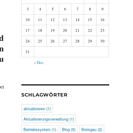
3
4
5
6
7
8
9
10
11
12
13
14
15
16
17
18
19
20
21
22
23
d
24
25
26
27
28
29
30
n
31
zu
« Dez.
ei
SCHLAGWÖRTER
aktualisieren
(1)
Aktualisierungsverwaltung
(1)
Betriebssystem
(1)
Blog
(5)
Breisgau
(2)