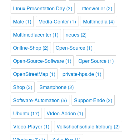
Linux Presentation Day
(3)
Littenweiler
(2)
Mate
(1)
Media-Center
(1)
Multimedia
(4)
Multimediacenter
(1)
neues
(2)
Online-Shop
(2)
Open-Source
(1)
Open-Source-Software
(1)
OpenSource
(1)
OpenStreetMap
(1)
private-hps.de
(1)
Shop
(3)
Smartphone
(2)
Software-Automation
(5)
Support-Ende
(2)
Ubuntu
(17)
Video-Addon
(1)
Video-Player
(1)
Volkshochschule freiburg
(2)
Windows 7
(1)
Zatto Box
(1)