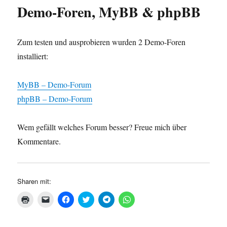
Demo-Foren, MyBB & phpBB
Zum testen und ausprobieren wurden 2 Demo-Foren
installiert:
MyBB – Demo-Forum
phpBB – Demo-Forum
Wem gefällt welches Forum besser? Freue mich über
Kommentare.
Sharen mit:
K
K
K
K
K
K
l
l
l
l
l
l
i
i
i
i
i
i
c
c
c
c
c
c
k
k
k
k
k
k