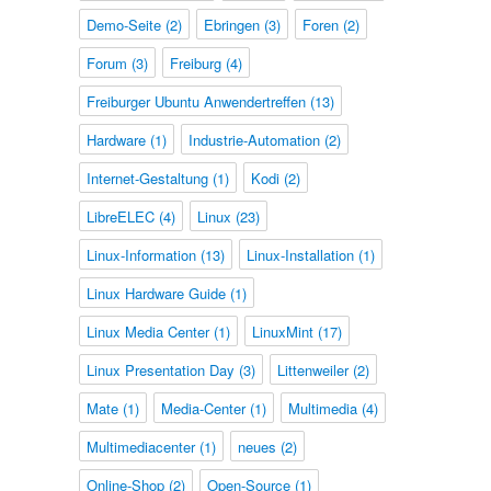
Demo-Seite
(2)
Ebringen
(3)
Foren
(2)
Forum
(3)
Freiburg
(4)
Freiburger Ubuntu Anwendertreffen
(13)
Hardware
(1)
Industrie-Automation
(2)
Internet-Gestaltung
(1)
Kodi
(2)
LibreELEC
(4)
Linux
(23)
Linux-Information
(13)
Linux-Installation
(1)
Linux Hardware Guide
(1)
Linux Media Center
(1)
LinuxMint
(17)
Linux Presentation Day
(3)
Littenweiler
(2)
Mate
(1)
Media-Center
(1)
Multimedia
(4)
Multimediacenter
(1)
neues
(2)
Online-Shop
(2)
Open-Source
(1)