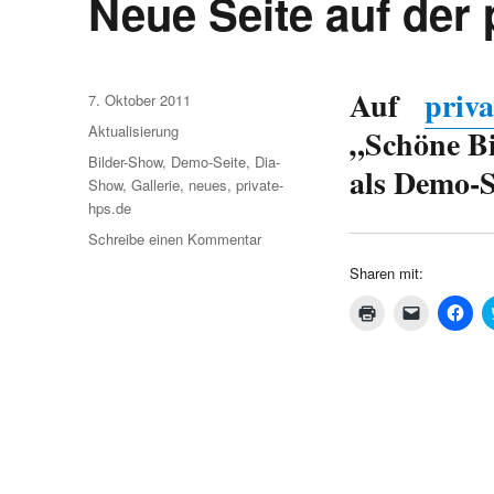
Neue Seite auf der 
Auf
priva
Veröffentlicht
7. Oktober 2011
am
Kategorien
Aktualisierung
„Schöne Bil
Schlagwörter
Bilder-Show
,
Demo-Seite
,
Dia-
als Demo-S
Show
,
Gallerie
,
neues
,
private-
hps.de
zu
Schreibe einen Kommentar
Neue
Sharen mit:
Seite
auf
K
K
K
l
l
l
der
i
i
i
private-
c
c
c
k
k
k
hps.de
e
e
,
n
n
u
z
,
m
u
u
a
m
m
u
A
e
f
u
i
F
s
n
a