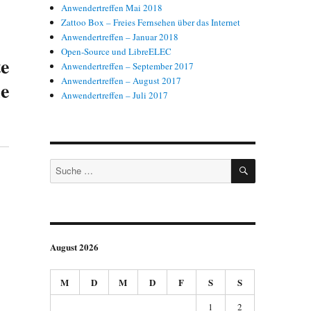
Anwendertreffen Mai 2018
Zattoo Box – Freies Fernsehen über das Internet
Anwendertreffen – Januar 2018
Open-Source und LibreELEC
e
Anwendertreffen – September 2017
Anwendertreffen – August 2017
ie
Anwendertreffen – Juli 2017
SUCHEN
Suche
nach:
August 2026
M
D
M
D
F
S
S
1
2