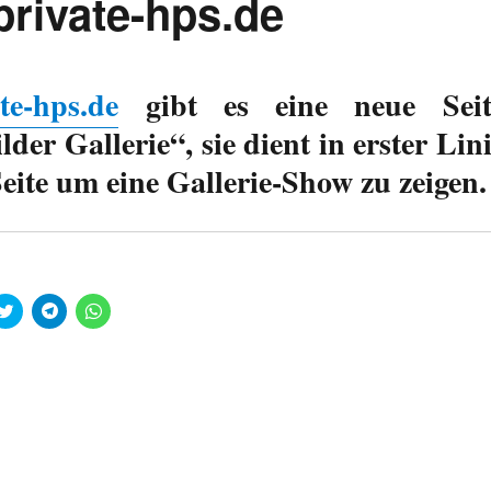
private-hps.de
te-hps.de
gibt es eine neue Seit
der Gallerie“, sie dient in erster Lin
eite um eine Gallerie-Show zu zeigen.
K
K
K
l
l
l
i
i
i
c
c
c
k
k
k
,
e
e
u
n
n
m
,
,
ü
u
u
b
m
m
e
a
a
r
u
u
T
f
f