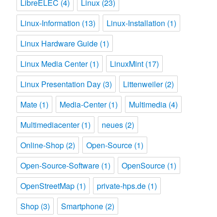
LibreELEC
(4)
Linux
(23)
Linux-Information
(13)
Linux-Installation
(1)
Linux Hardware Guide
(1)
Linux Media Center
(1)
LinuxMint
(17)
Linux Presentation Day
(3)
Littenweiler
(2)
Mate
(1)
Media-Center
(1)
Multimedia
(4)
Multimediacenter
(1)
neues
(2)
Online-Shop
(2)
Open-Source
(1)
Open-Source-Software
(1)
OpenSource
(1)
OpenStreetMap
(1)
private-hps.de
(1)
Shop
(3)
Smartphone
(2)