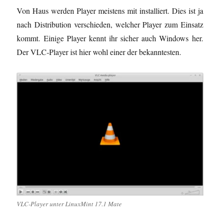
e
Von Haus werden Player meistens mit installiert. Dies ist ja
r
g
nach Distribution verschieden, welcher Player zum Einsatz
e
ö
f
kommt. Einige Player kennt ihr sicher auch Windows her.
f
n
Der VLC-Player ist hier wohl einer der bekanntesten.
e
t
)
VLC-Player unter LinuxMint 17.1 Mate