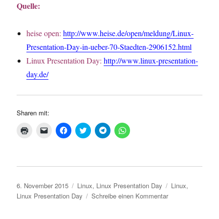
Quelle:
heise open:
http://www.heise.de/open/meldung/Linux-
Presentation-Day-in-ueber-70-Staedten-2906152.html
Linux Presentation Day:
http://www.linux-presentation-
day.de/
Sharen mit:
K
K
K
K
K
K
l
l
l
l
l
l
i
i
i
i
i
i
c
c
c
c
c
c
k
k
k
k
k
k
e
e
,
,
e
e
n
n
u
u
n
n
z
,
m
m
,
,
u
u
a
ü
u
u
Veröffentlicht
Kategorien
Schlagwörter
6. November 2015
Linux
,
Linux Presentation Day
Linux
,
m
m
u
b
m
m
A
e
f
e
a
a
am
zu
Linux Presentation Day
Schreibe einen Kommentar
u
i
F
r
u
u
s
n
a
T
f
f
Linux
d
e
c
w
T
W
Presentation
r
m
e
i
e
h