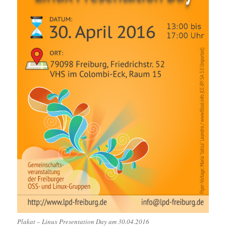
s
t
e
r
g
e
ö
f
f
n
e
t
)
Plakat – Linux Presentation Day am 30.04.2016