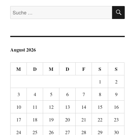
i
f
f
e
e
r
f
f
ö
ö
SU
Suche
d
n
n
f
f
i
e
e
f
f
n
t
t
n
n
nach:
n
)
)
e
e
e
t
t
u
)
)
e
m
F
e
n
August 2026
s
t
e
r
M
g
D
M
D
F
S
S
e
ö
f
1
2
f
n
e
3
4
5
6
7
8
9
t
)
10
11
12
13
14
15
16
17
18
19
20
21
22
23
24
25
26
27
28
29
30