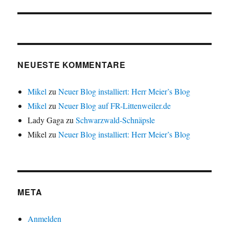
r
f
f
ö
ö
d
n
n
f
f
i
e
e
f
f
n
t
t
n
n
n
)
)
e
e
e
t
t
u
)
)
e
m
F
NEUESTE KOMMENTARE
e
n
s
t
Mikel
zu
Neuer Blog installiert: Herr Meier’s Blog
e
r
Mikel
zu
Neuer Blog auf FR-Littenweiler.de
g
e
Lady Gaga
zu
Schwarzwald-Schnäpsle
ö
f
Mikel
zu
Neuer Blog installiert: Herr Meier’s Blog
f
n
e
t
)
META
Anmelden