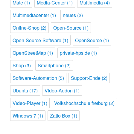
Mate
(1)
Media-Center
(1)
Multimedia
(4)
Multimediacenter
(1)
neues
(2)
Online-Shop
(2)
Open-Source
(1)
Open-Source-Software
(1)
OpenSource
(1)
OpenStreetMap
(1)
private-hps.de
(1)
Shop
(3)
Smartphone
(2)
Software-Automation
(5)
Support-Ende
(2)
Ubuntu
(17)
Video-Addon
(1)
Video-Player
(1)
Volkshochschule freiburg
(2)
Windows 7
(1)
Zatto Box
(1)