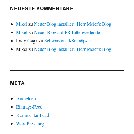
e
t
t
u
)
)
NEUESTE KOMMENTARE
e
m
F
e
Mikel
zu
Neuer Blog installiert: Herr Meier’s Blog
n
s
Mikel
zu
Neuer Blog auf FR-Littenweiler.de
t
e
r
Lady Gaga
zu
Schwarzwald-Schnäpsle
g
e
Mikel
zu
Neuer Blog installiert: Herr Meier’s Blog
ö
f
f
n
e
t
)
META
Anmelden
Eintrags-Feed
Kommentar-Feed
WordPress.org