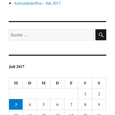
Anwendertreffen – Juli 2017
SU
Suche
nach:
Juli 2017
M
D
M
D
F
S
S
1
2
3
4
5
6
7
8
9