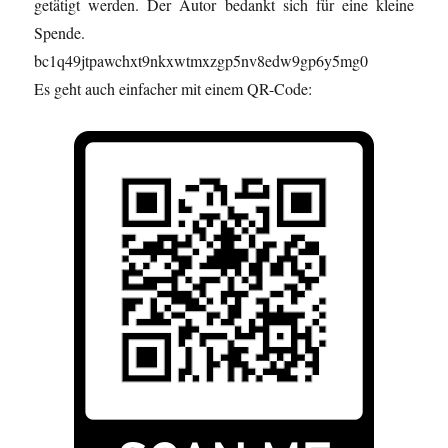
getätigt werden. Der Autor bedankt sich für eine kleine
Spende.
bc1q49jtpawchxt9nkxwtmxzgp5nv8edw9gp6y5mg0
Es geht auch einfacher mit einem QR-Code: