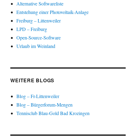
e
t
t
Alternative Softwareliste
u
)
)
e
Entstehung einer Photovoltaik-Anlage
m
F
Freiburg – Littenweiler
e
n
s
LPD – Freiburg
t
e
Open-Source-Software
r
g
Urlaub im Weinland
e
ö
f
f
n
e
t
)
WEITERE BLOGS
Blog – Fr-Littenweiler
Blog – Bürgerforum-Mengen
Tennisclub Blau-Gold Bad Krozingen