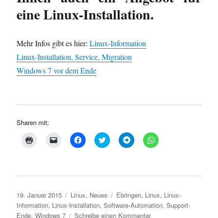
eine Linux-Installation.
Mehr Infos gibt es hier:
Linux-Information
Linux-Installation, Service, Migration
Windows 7 vor dem Ende
Sharen mit:
K
K
K
K
K
K
l
l
l
l
l
l
i
i
i
i
i
i
c
c
c
c
c
c
k
k
k
k
k
k
e
e
,
,
e
e
n
n
u
u
n
n
z
,
m
m
,
,
u
u
a
ü
u
u
Veröffentlicht
Kategorien
Schlagwörter
19. Januar 2015
Linux
,
Neues
Ebringen
,
Linux
,
Linux-
m
m
u
b
m
m
A
e
f
e
a
a
am
Information
,
Linux-Installation
,
Software-Automation
,
Support-
u
i
F
r
u
u
s
n
a
T
f
zu
f
Ende
,
Windows 7
Schreibe einen Kommentar