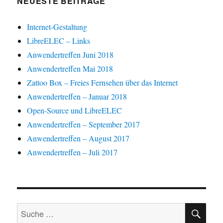
NEUESTE BEITRÄGE
e
e
r
r
t
t
t
n
g
g
e
e
)
(
e
e
r
r
W
ö
ö
g
g
Internet-Gestaltung
i
f
f
e
e
r
f
f
ö
ö
LibreELEC – Links
d
n
n
f
f
i
e
e
f
f
Anwendertreffen Juni 2018
n
t
t
n
n
n
)
)
e
e
Anwendertreffen Mai 2018
e
t
t
u
)
)
Zattoo Box – Freies Fernsehen über das Internet
e
m
F
Anwendertreffen – Januar 2018
e
n
Open-Source und LibreELEC
s
t
Anwendertreffen – September 2017
e
r
Anwendertreffen – August 2017
g
e
Anwendertreffen – Juli 2017
ö
f
f
n
e
t
)
SU
Suche