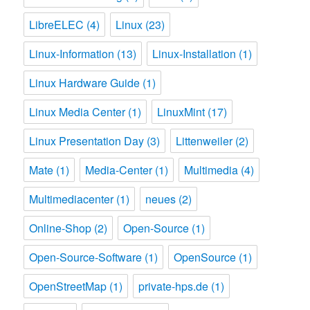
LibreELEC
(4)
Linux
(23)
Linux-Information
(13)
Linux-Installation
(1)
Linux Hardware Guide
(1)
Linux Media Center
(1)
LinuxMint
(17)
Linux Presentation Day
(3)
Littenweiler
(2)
Mate
(1)
Media-Center
(1)
Multimedia
(4)
Multimediacenter
(1)
neues
(2)
Online-Shop
(2)
Open-Source
(1)
Open-Source-Software
(1)
OpenSource
(1)
OpenStreetMap
(1)
private-hps.de
(1)