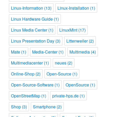
Linux-Information
(13)
Linux-Installation
(1)
Linux Hardware Guide
(1)
Linux Media Center
(1)
LinuxMint
(17)
Linux Presentation Day
(3)
Littenweiler
(2)
Mate
(1)
Media-Center
(1)
Multimedia
(4)
Multimediacenter
(1)
neues
(2)
Online-Shop
(2)
Open-Source
(1)
Open-Source-Software
(1)
OpenSource
(1)
OpenStreetMap
(1)
private-hps.de
(1)
Shop
(3)
Smartphone
(2)