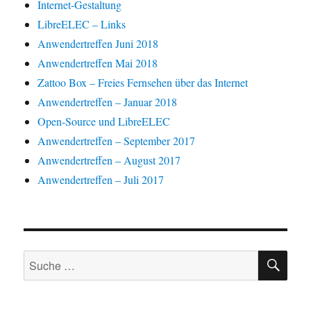
W
ö
ö
g
g
Internet-Gestaltung
i
f
f
e
e
r
f
f
ö
ö
LibreELEC – Links
d
n
n
f
f
i
e
e
f
f
Anwendertreffen Juni 2018
n
t
t
n
n
n
)
)
e
e
Anwendertreffen Mai 2018
e
t
t
u
)
)
Zattoo Box – Freies Fernsehen über das Internet
e
m
F
Anwendertreffen – Januar 2018
e
n
Open-Source und LibreELEC
s
t
Anwendertreffen – September 2017
e
r
Anwendertreffen – August 2017
g
e
Anwendertreffen – Juli 2017
ö
f
f
n
e
t
)
SU
Suche
nach: