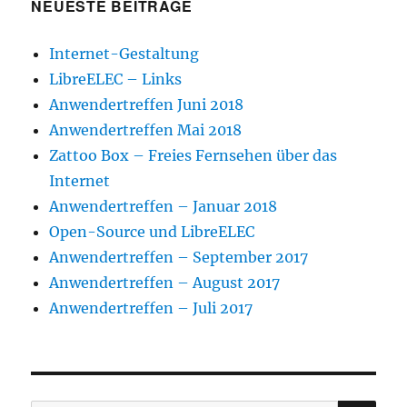
n
d
e
e
s
s
NEUESTE BEITRÄGE
e
e
r
r
t
t
t
n
g
g
e
e
)
(
e
e
r
r
W
ö
ö
g
g
Internet-Gestaltung
i
f
f
e
e
r
f
f
ö
ö
LibreELEC – Links
d
n
n
f
f
i
e
e
f
f
Anwendertreffen Juni 2018
n
t
t
n
n
n
)
)
e
e
Anwendertreffen Mai 2018
e
t
t
u
)
)
Zattoo Box – Freies Fernsehen über das
e
m
F
Internet
e
n
Anwendertreffen – Januar 2018
s
t
Open-Source und LibreELEC
e
r
Anwendertreffen – September 2017
g
e
Anwendertreffen – August 2017
ö
f
Anwendertreffen – Juli 2017
f
n
e
t
)
SU