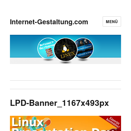
Internet-Gestaltung.com
MENÜ
LPD-Banner_1167x493px