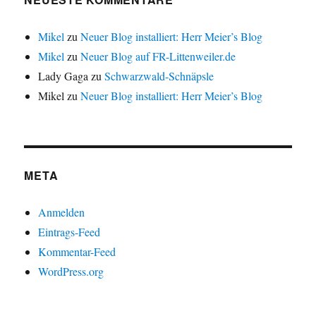
e
m
F
e
Mikel
zu
Neuer Blog installiert: Herr Meier’s Blog
n
s
Mikel
zu
Neuer Blog auf FR-Littenweiler.de
t
e
r
Lady Gaga
zu
Schwarzwald-Schnäpsle
g
e
Mikel
zu
Neuer Blog installiert: Herr Meier’s Blog
ö
f
f
n
e
t
)
META
Anmelden
Eintrags-Feed
Kommentar-Feed
WordPress.org