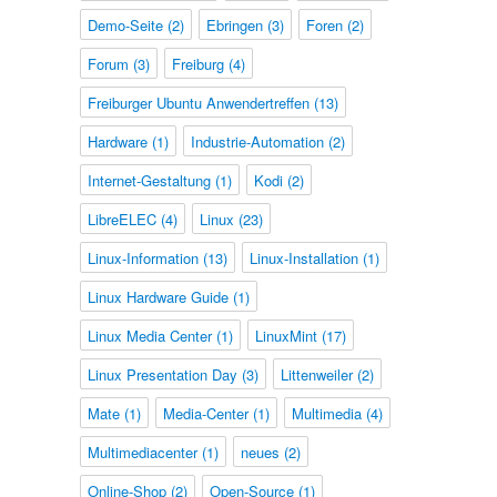
Demo-Seite
(2)
Ebringen
(3)
Foren
(2)
Forum
(3)
Freiburg
(4)
Freiburger Ubuntu Anwendertreffen
(13)
Hardware
(1)
Industrie-Automation
(2)
Internet-Gestaltung
(1)
Kodi
(2)
LibreELEC
(4)
Linux
(23)
Linux-Information
(13)
Linux-Installation
(1)
Linux Hardware Guide
(1)
Linux Media Center
(1)
LinuxMint
(17)
Linux Presentation Day
(3)
Littenweiler
(2)
Mate
(1)
Media-Center
(1)
Multimedia
(4)
Multimediacenter
(1)
neues
(2)
Online-Shop
(2)
Open-Source
(1)