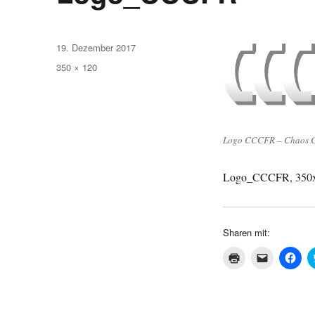
Veröffentlicht
19. Dezember 2017
am
Volle
350 × 120
Größe
Logo CCCFR – Chaos C
Logo_CCCFR, 350
Sharen mit:
K
K
K
l
l
l
i
i
i
c
c
c
k
k
k
e
e
,
n
n
u