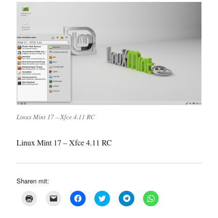
Linux Mint 17 – Xfce 4.11 RC
Linux Mint 17 – Xfce 4.11 RC
Sharen mit:
K
K
K
K
K
K
l
l
l
l
l
l
i
i
i
i
i
i
c
c
c
c
c
c