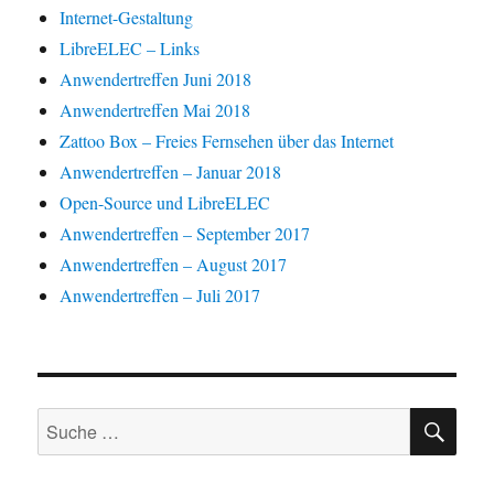
W
ö
ö
g
g
Internet-Gestaltung
i
f
f
e
e
r
f
f
ö
ö
LibreELEC – Links
d
n
n
f
f
i
e
e
f
f
Anwendertreffen Juni 2018
n
t
t
n
n
n
)
)
e
e
Anwendertreffen Mai 2018
e
t
t
u
)
)
Zattoo Box – Freies Fernsehen über das Internet
e
m
F
Anwendertreffen – Januar 2018
e
n
Open-Source und LibreELEC
s
t
Anwendertreffen – September 2017
e
r
Anwendertreffen – August 2017
g
e
Anwendertreffen – Juli 2017
ö
f
f
n
e
t
)
SU
Suche
nach: