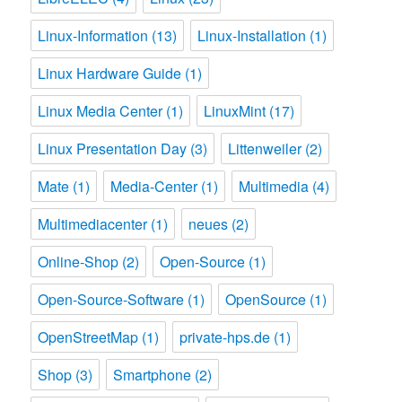
Linux-Information
(13)
Linux-Installation
(1)
Linux Hardware Guide
(1)
Linux Media Center
(1)
LinuxMint
(17)
Linux Presentation Day
(3)
Littenweiler
(2)
Mate
(1)
Media-Center
(1)
Multimedia
(4)
Multimediacenter
(1)
neues
(2)
Online-Shop
(2)
Open-Source
(1)
Open-Source-Software
(1)
OpenSource
(1)
OpenStreetMap
(1)
private-hps.de
(1)
Shop
(3)
Smartphone
(2)