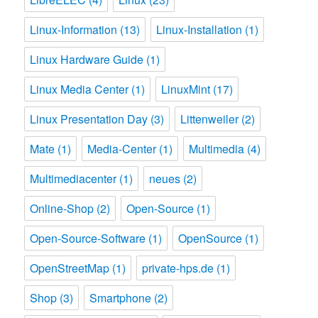
Linux-Information
(13)
Linux-Installation
(1)
Linux Hardware Guide
(1)
Linux Media Center
(1)
LinuxMint
(17)
Linux Presentation Day
(3)
Littenweiler
(2)
Mate
(1)
Media-Center
(1)
Multimedia
(4)
Multimediacenter
(1)
neues
(2)
Online-Shop
(2)
Open-Source
(1)
Open-Source-Software
(1)
OpenSource
(1)
OpenStreetMap
(1)
private-hps.de
(1)
Shop
(3)
Smartphone
(2)