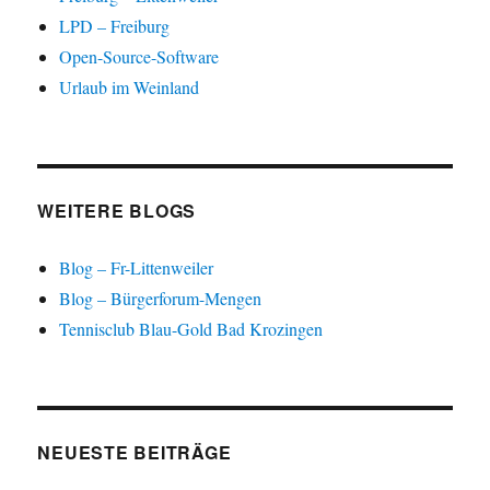
n
s
LPD – Freiburg
t
e
Open-Source-Software
r
g
Urlaub im Weinland
e
ö
f
f
n
e
t
)
WEITERE BLOGS
Blog – Fr-Littenweiler
Blog – Bürgerforum-Mengen
Tennisclub Blau-Gold Bad Krozingen
NEUESTE BEITRÄGE