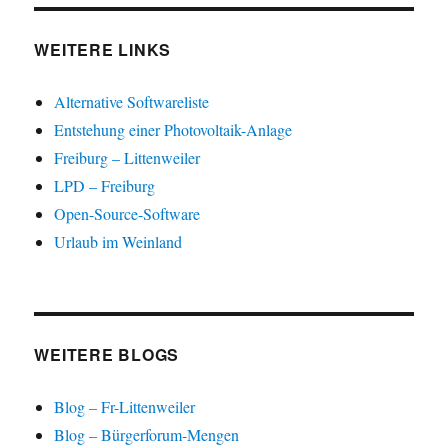
W
ö
ö
g
g
i
f
f
e
e
r
f
f
ö
ö
d
n
n
f
f
WEITERE LINKS
i
e
e
f
f
n
t
t
n
n
n
)
)
e
e
e
t
t
Alternative Softwareliste
u
)
)
e
Entstehung einer Photovoltaik-Anlage
m
F
Freiburg – Littenweiler
e
n
s
LPD – Freiburg
t
e
Open-Source-Software
r
g
Urlaub im Weinland
e
ö
f
f
n
e
t
)
WEITERE BLOGS
Blog – Fr-Littenweiler
Blog – Bürgerforum-Mengen