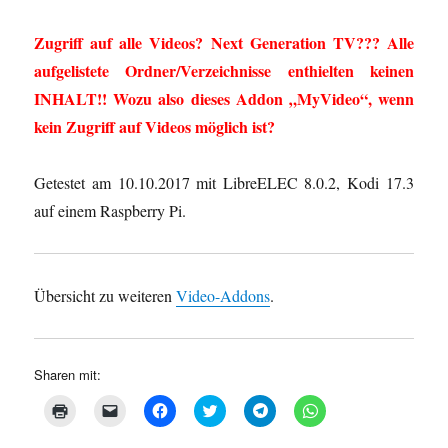
Zugriff auf alle Videos? Next Generation TV??? Alle
aufgelistete Ordner/Verzeichnisse enthielten keinen
INHALT!! Wozu also dieses Addon „MyVideo“, wenn
kein Zugriff auf Videos möglich ist?
Getestet am 10.10.2017 mit LibreELEC 8.0.2, Kodi 17.3
auf einem Raspberry Pi.
Übersicht zu weiteren
Video-Addons
.
Sharen mit:
K
K
K
K
K
K
l
l
l
l
l
l
i
i
i
i
i
i
c
c
c
c
c
c