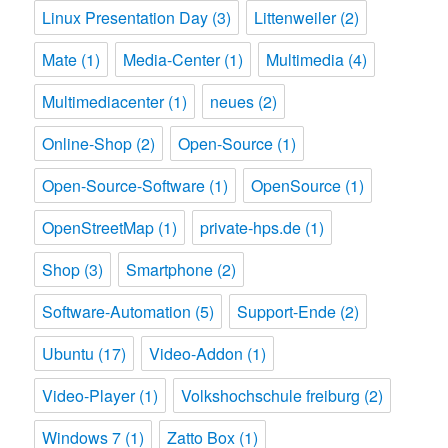
Linux Presentation Day
(3)
Littenweiler
(2)
Mate
(1)
Media-Center
(1)
Multimedia
(4)
Multimediacenter
(1)
neues
(2)
Online-Shop
(2)
Open-Source
(1)
Open-Source-Software
(1)
OpenSource
(1)
OpenStreetMap
(1)
private-hps.de
(1)
Shop
(3)
Smartphone
(2)
Software-Automation
(5)
Support-Ende
(2)
Ubuntu
(17)
Video-Addon
(1)
Video-Player
(1)
Volkshochschule freiburg
(2)
Windows 7
(1)
Zatto Box
(1)