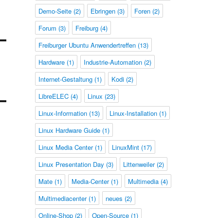
Demo-Seite
(2)
Ebringen
(3)
Foren
(2)
Forum
(3)
Freiburg
(4)
Freiburger Ubuntu Anwendertreffen
(13)
Hardware
(1)
Industrie-Automation
(2)
Internet-Gestaltung
(1)
Kodi
(2)
LibreELEC
(4)
Linux
(23)
Linux-Information
(13)
Linux-Installation
(1)
Linux Hardware Guide
(1)
Linux Media Center
(1)
LinuxMint
(17)
Linux Presentation Day
(3)
Littenweiler
(2)
Mate
(1)
Media-Center
(1)
Multimedia
(4)
Multimediacenter
(1)
neues
(2)
Online-Shop
(2)
Open-Source
(1)