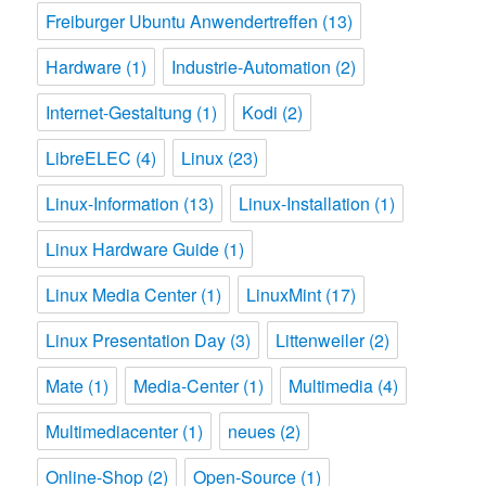
Freiburger Ubuntu Anwendertreffen
(13)
Hardware
(1)
Industrie-Automation
(2)
Internet-Gestaltung
(1)
Kodi
(2)
LibreELEC
(4)
Linux
(23)
Linux-Information
(13)
Linux-Installation
(1)
Linux Hardware Guide
(1)
Linux Media Center
(1)
LinuxMint
(17)
Linux Presentation Day
(3)
Littenweiler
(2)
Mate
(1)
Media-Center
(1)
Multimedia
(4)
Multimediacenter
(1)
neues
(2)
Online-Shop
(2)
Open-Source
(1)