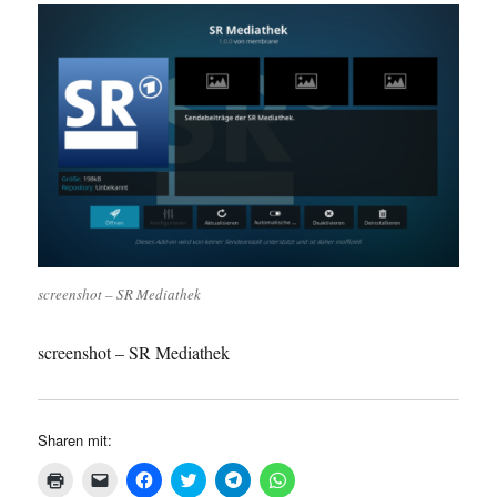
screenshot – SR Mediathek
screenshot – SR Mediathek
Sharen mit:
K
K
K
K
K
K
l
l
l
l
l
l