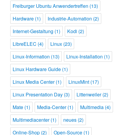
Freiburger Ubuntu Anwendertreffen
(13)
Hardware
(1)
Industrie-Automation
(2)
Internet-Gestaltung
(1)
Kodi
(2)
LibreELEC
(4)
Linux
(23)
Linux-Information
(13)
Linux-Installation
(1)
Linux Hardware Guide
(1)
Linux Media Center
(1)
LinuxMint
(17)
Linux Presentation Day
(3)
Littenweiler
(2)
Mate
(1)
Media-Center
(1)
Multimedia
(4)
Multimediacenter
(1)
neues
(2)
Online-Shop
(2)
Open-Source
(1)