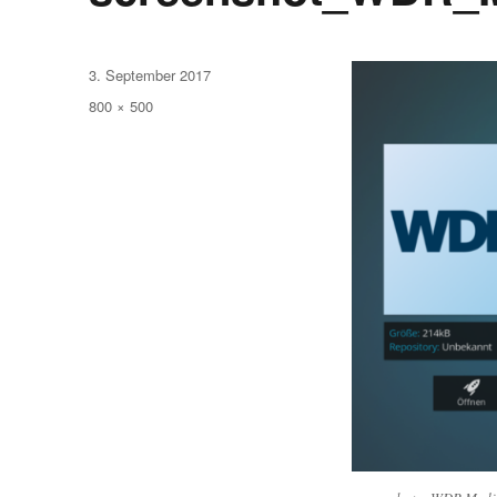
Veröffentlicht
3. September 2017
am
Volle
800 × 500
Größe