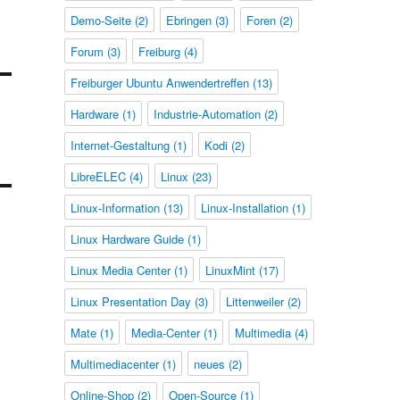
Demo-Seite
(2)
Ebringen
(3)
Foren
(2)
Forum
(3)
Freiburg
(4)
Freiburger Ubuntu Anwendertreffen
(13)
Hardware
(1)
Industrie-Automation
(2)
Internet-Gestaltung
(1)
Kodi
(2)
LibreELEC
(4)
Linux
(23)
Linux-Information
(13)
Linux-Installation
(1)
Linux Hardware Guide
(1)
Linux Media Center
(1)
LinuxMint
(17)
Linux Presentation Day
(3)
Littenweiler
(2)
Mate
(1)
Media-Center
(1)
Multimedia
(4)
Multimediacenter
(1)
neues
(2)
Online-Shop
(2)
Open-Source
(1)