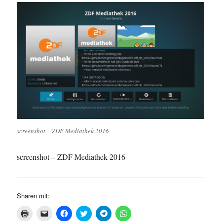
screenshot – ZDF Mediathek 2016
screenshot – ZDF Mediathek 2016
Sharen mit:
K
K
K
K
K
K
l
l
l
l
l
l