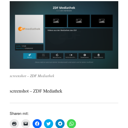
screenshot – ZDF Mediathek
screenshot – ZDF Mediathek
Sharen mit:
K
K
K
K
K
K
l
l
l
l
l
l