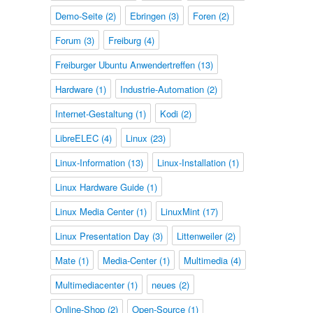
Demo-Seite
(2)
Ebringen
(3)
Foren
(2)
Forum
(3)
Freiburg
(4)
Freiburger Ubuntu Anwendertreffen
(13)
Hardware
(1)
Industrie-Automation
(2)
Internet-Gestaltung
(1)
Kodi
(2)
LibreELEC
(4)
Linux
(23)
Linux-Information
(13)
Linux-Installation
(1)
Linux Hardware Guide
(1)
Linux Media Center
(1)
LinuxMint
(17)
Linux Presentation Day
(3)
Littenweiler
(2)
Mate
(1)
Media-Center
(1)
Multimedia
(4)
Multimediacenter
(1)
neues
(2)
Online-Shop
(2)
Open-Source
(1)