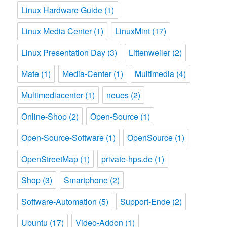
Linux Hardware Guide
(1)
Linux Media Center
(1)
LinuxMint
(17)
Linux Presentation Day
(3)
Littenweiler
(2)
Mate
(1)
Media-Center
(1)
Multimedia
(4)
Multimediacenter
(1)
neues
(2)
Online-Shop
(2)
Open-Source
(1)
Open-Source-Software
(1)
OpenSource
(1)
OpenStreetMap
(1)
private-hps.de
(1)
Shop
(3)
Smartphone
(2)
Software-Automation
(5)
Support-Ende
(2)
Ubuntu
(17)
Video-Addon
(1)