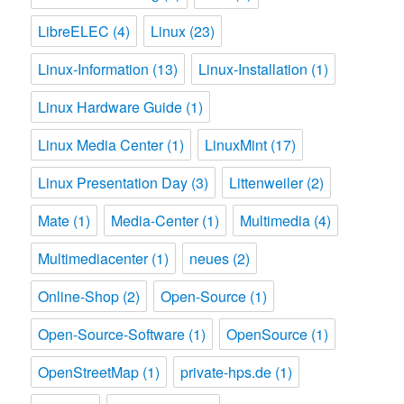
LibreELEC
(4)
Linux
(23)
Linux-Information
(13)
Linux-Installation
(1)
Linux Hardware Guide
(1)
Linux Media Center
(1)
LinuxMint
(17)
Linux Presentation Day
(3)
Littenweiler
(2)
Mate
(1)
Media-Center
(1)
Multimedia
(4)
Multimediacenter
(1)
neues
(2)
Online-Shop
(2)
Open-Source
(1)
Open-Source-Software
(1)
OpenSource
(1)
OpenStreetMap
(1)
private-hps.de
(1)