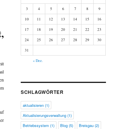
3
4
5
6
7
8
9
10
11
12
13
14
15
16
,
17
18
19
20
21
22
23
24
25
26
27
28
29
30
31
« Dez.
it
al
en
em
SCHLAGWÖRTER
aktualisieren
(1)
uf
Aktualisierungsverwaltung
(1)
er
Betriebssystem
(1)
Blog
(5)
Breisgau
(2)