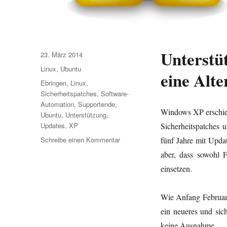
Unterst
Veröffentlicht
23. März 2014
am
Kategorien
Linux
,
Ubuntu
eine Alte
Schlagwörter
Ebringen
,
Linux
,
Sicherheitspatches
,
Software-
Automation
,
Supportende
,
Windows XP erschien
Ubuntu
,
Unterstützung
,
Updates
,
XP
Sicherheitspatches
zu
Schreibe einen Kommentar
fünf Jahre mit Updat
Gründe
aber, dass sowohl F
für
einsetzen.
Linux
Ubuntu
Wie Anfang Februar 
ein neueres und sic
keine Ausnahme.