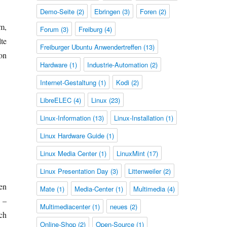
Demo-Seite
(2)
Ebringen
(3)
Foren
(2)
m,
Forum
(3)
Freiburg
(4)
te
Freiburger Ubuntu Anwendertreffen
(13)
on
Hardware
(1)
Industrie-Automation
(2)
Internet-Gestaltung
(1)
Kodi
(2)
LibreELEC
(4)
Linux
(23)
Linux-Information
(13)
Linux-Installation
(1)
Linux Hardware Guide
(1)
Linux Media Center
(1)
LinuxMint
(17)
Linux Presentation Day
(3)
Littenweiler
(2)
en
Mate
(1)
Media-Center
(1)
Multimedia
(4)
 –
Multimediacenter
(1)
neues
(2)
ch
Online-Shop
(2)
Open-Source
(1)