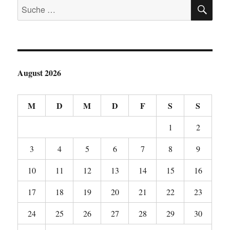
SU
t
Suche
e
r
nach:
g
e
ö
f
f
n
e
t
August 2026
)
M
D
M
D
F
S
S
1
2
3
4
5
6
7
8
9
10
11
12
13
14
15
16
17
18
19
20
21
22
23
24
25
26
27
28
29
30