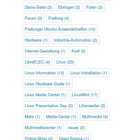
Demo-Seite
(2)
Ebringen
(3)
Foren
(2)
Forum
(3)
Freiburg
(4)
Freiburger Ubuntu Anwendertreffen
(13)
Hardware
(1)
Industrie-Automation
(2)
Internet-Gestaltung
(1)
Kodi
(2)
LibreELEC
(4)
Linux
(23)
Linux-Information
(13)
Linux-Installation
(1)
Linux Hardware Guide
(1)
Linux Media Center
(1)
LinuxMint
(17)
Linux Presentation Day
(3)
Littenweiler
(2)
Mate
(1)
Media-Center
(1)
Multimedia
(4)
Multimediacenter
(1)
neues
(2)
Online-Shop
(2)
Open-Source
(1)