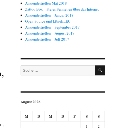
Anwendertreffen Mai 2018
Zattoo Box – Freies Fernsehen über das Internet
Anwendertreffen – Januar 2018
Open-Source und LibreELEC
Anwendertreffen – September 2017
Anwendertreffen – August 2017
Anwendertreffen – Juli 2017
SUCHEN
Suche
,
nach:
August 2026
M
D
M
D
F
S
S
-,
1
2