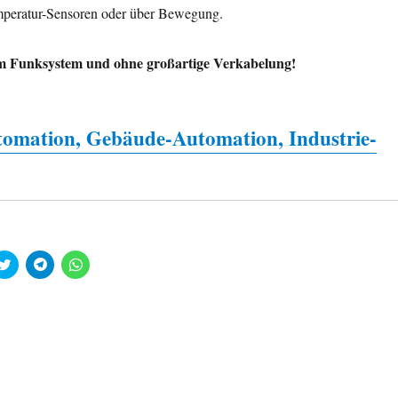
mperatur-Sensoren oder über Bewegung.
em Funksystem und ohne großartige Verkabelung!
tomation
, Gebäude-Automation,
Industrie-
K
K
K
l
l
l
i
i
i
c
c
c
k
k
k
,
e
e
u
n
n
m
,
,
ü
u
u
b
m
m
e
a
a
r
u
u